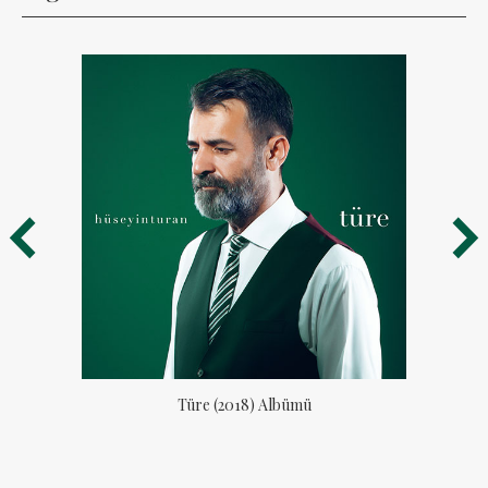
ü
Türe (2018) Albümü
YAA