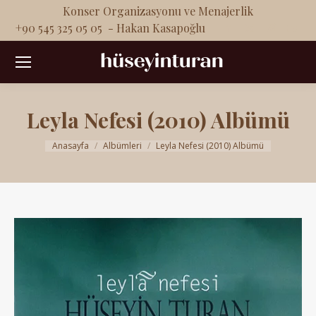
Konser Organizasyonu ve Menajerlik
Facebook
X
Instag
Yo
+90 545 325 05 05 - Hakan Kasapoğlu
page
page
page
pa
opens
opens
opens
op
in
in
in
in
new
new
new
ne
Leyla Nefesi (2010) Albümü
window
window
windo
wi
You are here:
Anasayfa
Albümleri
Leyla Nefesi (2010) Albümü