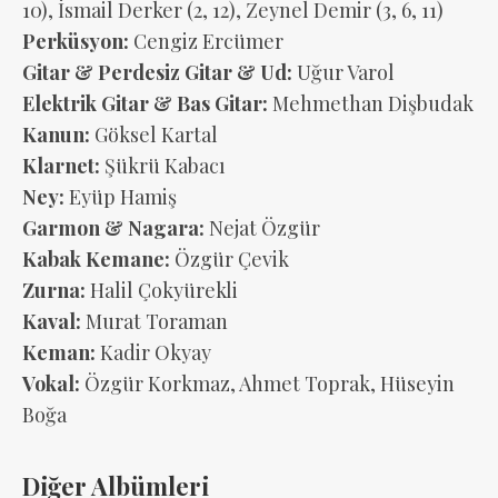
10), İsmail Derker (2, 12), Zeynel Demir (3, 6, 11)
Perküsyon:
Cengiz Ercümer
Gitar & Perdesiz Gitar & Ud:
Uğur Varol
Elektrik Gitar & Bas Gitar:
Mehmethan Dişbudak
Kanun:
Göksel Kartal
Klarnet:
Şükrü Kabacı
Ney:
Eyüp Hamiş
Garmon & Nagara:
Nejat Özgür
Kabak Kemane:
Özgür Çevik
Zurna:
Halil Çokyürekli
Kaval:
Murat Toraman
Keman:
Kadir Okyay
Vokal:
Özgür Korkmaz, Ahmet Toprak, Hüseyin
Boğa
Diğer Albümleri